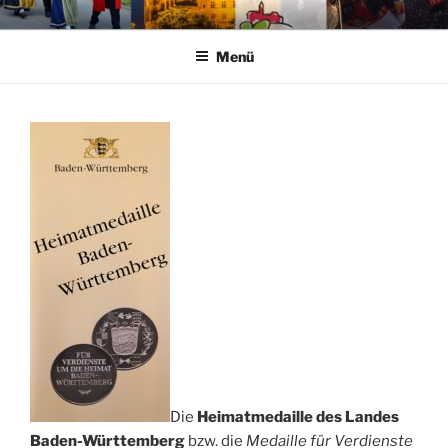
Zum
HEIMATPFLEGE
ARBEITSKREIS HEIMATPFLEGE IM REGIERUNGSBEZIRK
Inhalt
TÜBINGEN e.V.
Menü
springen
Die
Heimatmedaille des Landes
Baden-Württemberg
bzw. die
Medaille für Verdienste