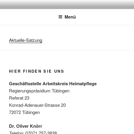
Zum
HEIMATPFLEGE
ARBEITSKREIS HEIMATPFLEGE IM REGIERUNGSBEZIRK
Inhalt
TÜBINGEN e.V.
Menü
springen
Aktuelle-Satzung
HIER FINDEN SIE UNS
Geschäftsstelle Arbeitskreis Heimatpflege
Regierungspräsidium Tübingen
Referat 23
Konrad-Adenauer-Strasse 20
72072 Tübingen
Dr. Oliver Knörr
Telefon:
07071 757-3838